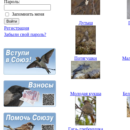
Пароль:
Запомнить меня
Дутыш
Регистрация
Забыли свой пароль?
Потягушки
Мал
Молодая кукша
Бел
Гага- гребенушка