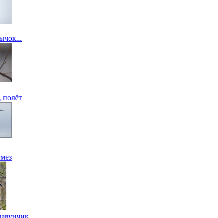
ычок...
, полёт
емез
лавунчик