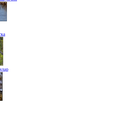
тка
улар