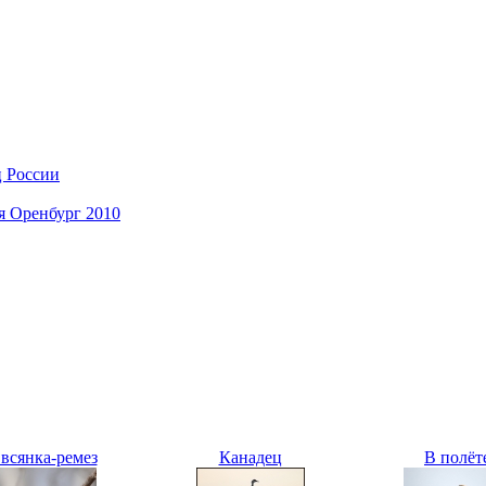
ц России
я Оренбург 2010
всянка-ремез
Канадец
В полёт