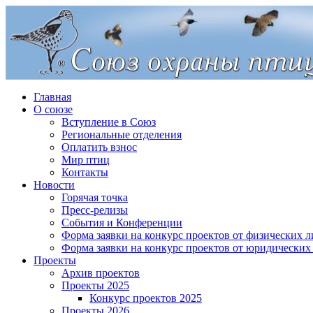
Главная
О союзе
Вступление в Союз
Региональные отделения
Оплатить взнос
Мир птиц
Контакты
Новости
Горячая точка
Пресс-релизы
События и Конференции
Форма заявки на конкурс проектов от физических л
Форма заявки на конкурс проектов от юридических
Проекты
Архив проектов
Проекты 2025
Конкурс проектов 2025
Проекты 2026