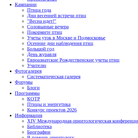
Кампании
Птица года
Дни весенней встречи птиц
"Весна идет!"
Соловьиные вечера
Покормите птиц
Учеты уток в Москве и Подмосковье
Осенние дни наблюдения птиц
Большой год
День журавля
Евроазиатские Рождественские учеты птиц
Учителю
Фотогалерея
Систематическая галерея
Форумы
Блоги
Программы
КОТР
Птицы и энергетика
Конкурс проектов 2026
Информация
XIV Международная орнитологическая конференци
Библиотека
Биографии
В помощь орнитологу