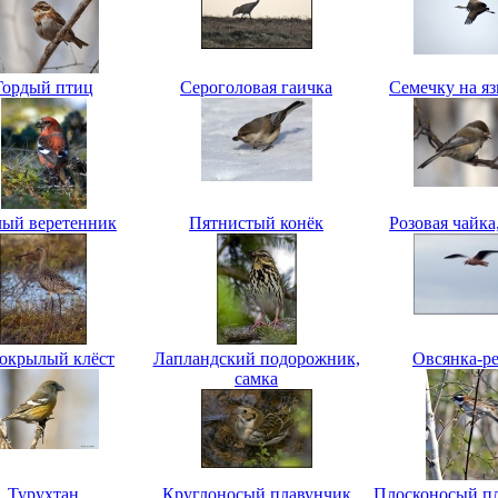
Гордый птиц
Сероголовая гаичка
Семечку на яз
ый веретенник
Пятнистый конёк
Розовая чайка
окрылый клёст
Лапландский подорожник,
Овсянка-р
самка
Турухтан
Круглоносый плавунчик
Плосконосый п