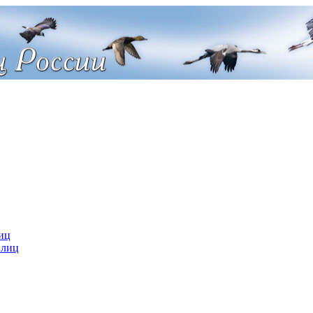
иц
 лиц