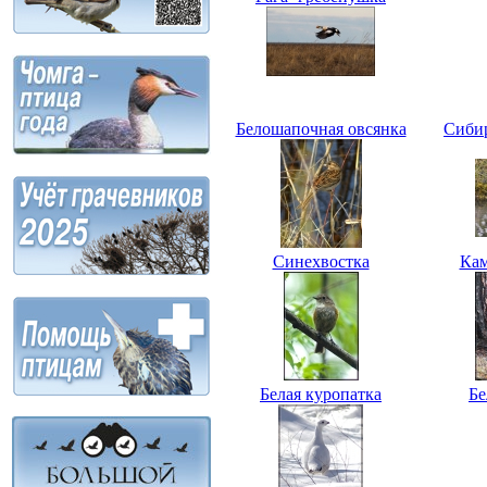
Белошапочная овсянка
Сиби
Синехвостка
Кам
Белая куропатка
Бе