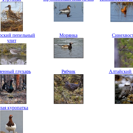
рский пепельный
Морянка
Синехвос
улит
енный глухарь
Рябчик
Алтайский 
лая куропатка