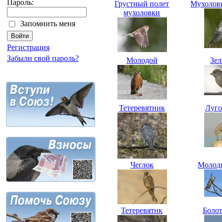
Пароль:
Грустный полет
Мухолов
мухоловки
Запомнить меня
Регистрация
Забыли свой пароль?
Молодой
Зе
Тетеревятник
Луго
Чеглок
Молод
Тетеревятнк
Боло