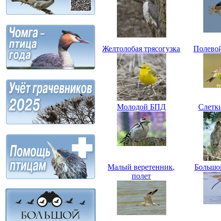
Желтолобая трясогузка
Полево
Молодой БПД
Слетк
Малый веретенник,
Большо
полет