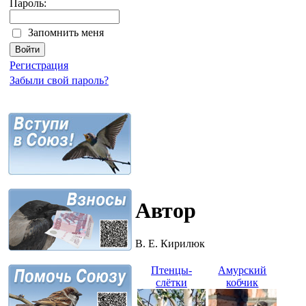
Пароль:
Запомнить меня
Регистрация
Забыли свой пароль?
Автор
В. Е. Кирилюк
Птенцы-
Амурский
слётки
кобчик