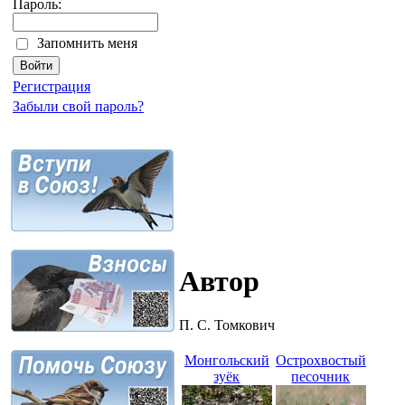
Пароль:
Запомнить меня
Регистрация
Забыли свой пароль?
Автор
П. С. Томкович
Монгольский
Острохвостый
зуёк
песочник