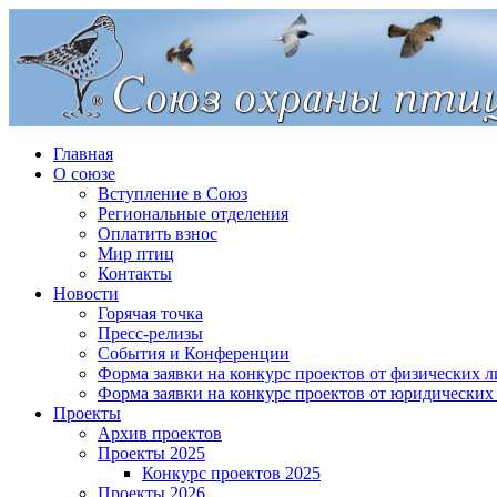
Главная
О союзе
Вступление в Союз
Региональные отделения
Оплатить взнос
Мир птиц
Контакты
Новости
Горячая точка
Пресс-релизы
События и Конференции
Форма заявки на конкурс проектов от физических л
Форма заявки на конкурс проектов от юридических
Проекты
Архив проектов
Проекты 2025
Конкурс проектов 2025
Проекты 2026