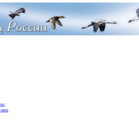
иц
 лиц