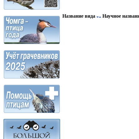
Название вида
Научное назван