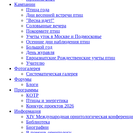
Кампании
Птица года
Дни весенней встречи птиц
"Весна идет!"
Соловьиные вечера
Покормите птиц
Учеты уток в Москве и Подмосковье
Осенние дни наблюдения птиц
Большой год
День журавля
Евроазиатские Рождественские учеты птиц
Учителю
Фотогалерея
Систематическая галерея
Форумы
Блоги
Программы
КОТР
Птицы и энергетика
Конкурс проектов 2026
Информация
XIV Международная орнитологическая конференци
Библиотека
Биографии
В помощь орнитологу