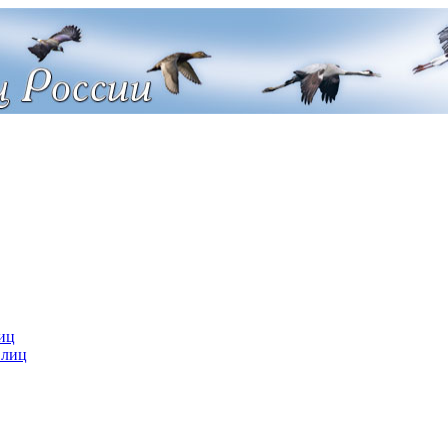
иц
 лиц