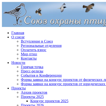
Главная
О союзе
Вступление в Союз
Региональные отделения
Оплатить взнос
Мир птиц
Контакты
Новости
Горячая точка
Пресс-релизы
События и Конференции
Форма заявки на конкурс проектов от физических л
Форма заявки на конкурс проектов от юридических
Проекты
Архив проектов
Проекты 2025
Конкурс проектов 2025
Проекты 2026