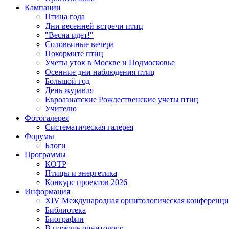
Кампании
Птица года
Дни весенней встречи птиц
"Весна идет!"
Соловьиные вечера
Покормите птиц
Учеты уток в Москве и Подмосковье
Осенние дни наблюдения птиц
Большой год
День журавля
Евроазиатские Рождественские учеты птиц
Учителю
Фотогалерея
Систематическая галерея
Форумы
Блоги
Программы
КОТР
Птицы и энергетика
Конкурс проектов 2026
Информация
XIV Международная орнитологическая конференци
Библиотека
Биографии
В помощь орнитологу