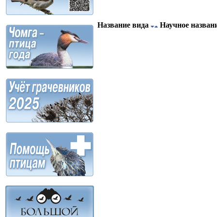
Название вида
Научное назван