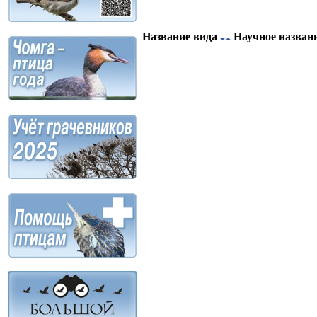
Название вида
Научное назван