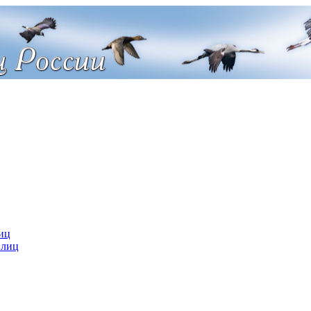
иц
 лиц