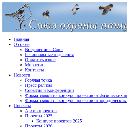
Главная
О союзе
Вступление в Союз
Региональные отделения
Оплатить взнос
Мир птиц
Контакты
Новости
Горячая точка
Пресс-релизы
События и Конференции
Форма заявки на конкурс проектов от физических л
Форма заявки на конкурс проектов от юридических
Проекты
Архив проектов
Проекты 2025
Конкурс проектов 2025
Проекты 2026