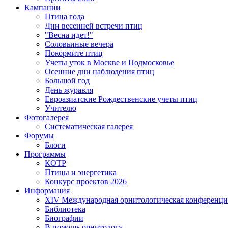
Кампании
Птица года
Дни весенней встречи птиц
"Весна идет!"
Соловьиные вечера
Покормите птиц
Учеты уток в Москве и Подмосковье
Осенние дни наблюдения птиц
Большой год
День журавля
Евроазиатские Рождественские учеты птиц
Учителю
Фотогалерея
Систематическая галерея
Форумы
Блоги
Программы
КОТР
Птицы и энергетика
Конкурс проектов 2026
Информация
XIV Международная орнитологическая конференци
Библиотека
Биографии
В помощь орнитологу