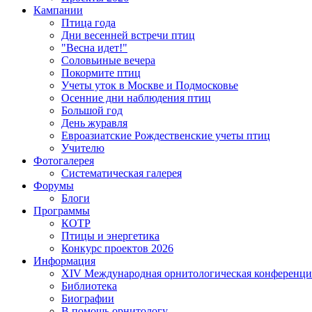
Кампании
Птица года
Дни весенней встречи птиц
"Весна идет!"
Соловьиные вечера
Покормите птиц
Учеты уток в Москве и Подмосковье
Осенние дни наблюдения птиц
Большой год
День журавля
Евроазиатские Рождественские учеты птиц
Учителю
Фотогалерея
Систематическая галерея
Форумы
Блоги
Программы
КОТР
Птицы и энергетика
Конкурс проектов 2026
Информация
XIV Международная орнитологическая конференци
Библиотека
Биографии
В помощь орнитологу