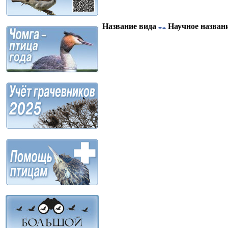
Название вида
Научное назван