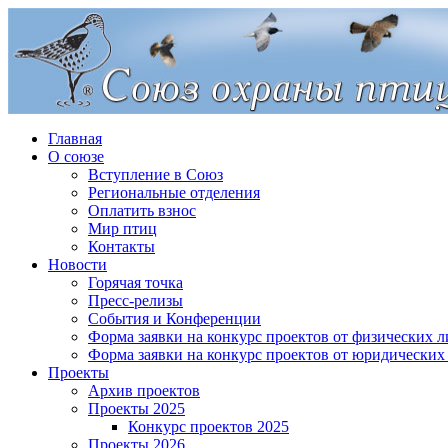
Главная
О союзе
Вступление в Союз
Региональные отделения
Оплатить взнос
Мир птиц
Контакты
Новости
Горячая точка
Пресс-релизы
События и Конференции
Форма заявки на конкурс проектов от физических л
Форма заявки на конкурс проектов от юридических
Проекты
Архив проектов
Проекты 2025
Конкурс проектов 2025
Проекты 2026