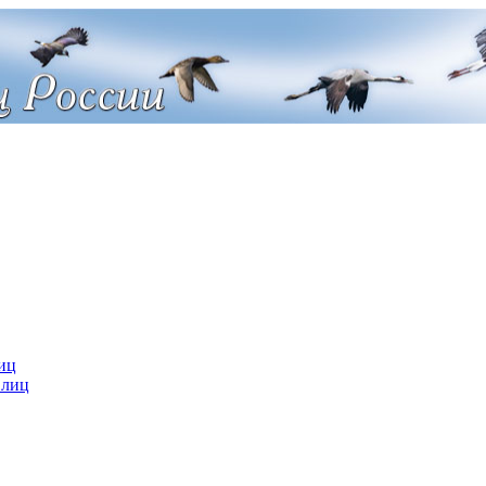
иц
 лиц