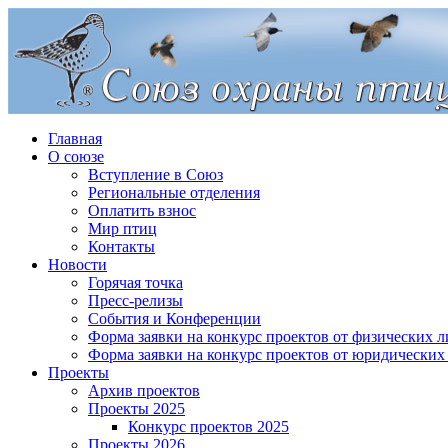
Главная
О союзе
Вступление в Союз
Региональные отделения
Оплатить взнос
Мир птиц
Контакты
Новости
Горячая точка
Пресс-релизы
События и Конференции
Форма заявки на конкурс проектов от физических л
Форма заявки на конкурс проектов от юридических
Проекты
Архив проектов
Проекты 2025
Конкурс проектов 2025
Проекты 2026