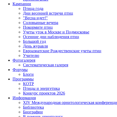
Кампании
Птица года
Дни весенней встречи птиц
"Весна идет!"
Соловьиные вечера
Покормите птиц
Учеты уток в Москве и Подмосковье
Осенние дни наблюдения птиц
Большой год
День журавля
Евроазиатские Рождественские учеты птиц
Учителю
Фотогалерея
Систематическая галерея
Форумы
Блоги
Программы
КОТР
Птицы и энергетика
Конкурс проектов 2026
Информация
XIV Международная орнитологическая конференци
Библиотека
Биографии
В помощь орнитологу