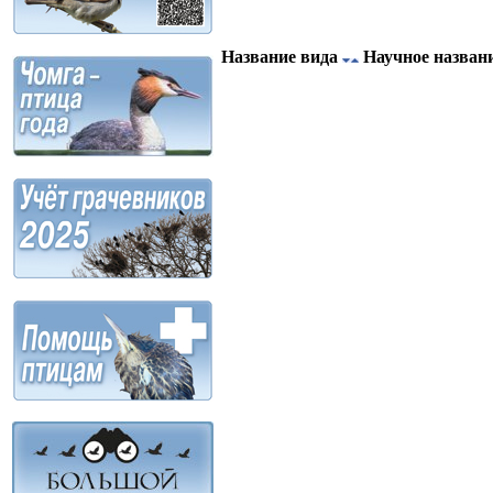
Название вида
Научное назван