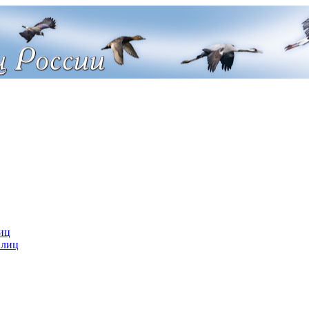
иц
 лиц