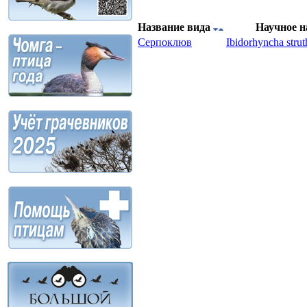
Название вида
Научное 
Серпоклюв
Ibidorhyncha strut