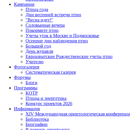
Кампании
Птица года
Дни весенней встречи птиц
"Весна идет!"
Соловьиные вечера
Покормите птиц
Учеты уток в Москве и Подмосковье
Осенние дни наблюдения птиц
Большой год
День журавля
Евроазиатские Рождественские учеты птиц
Учителю
Фотогалерея
Систематическая галерея
Форумы
Блоги
Программы
КОТР
Птицы и энергетика
Конкурс проектов 2026
Информация
XIV Международная орнитологическая конференци
Библиотека
Биографии
В помощь орнитологу