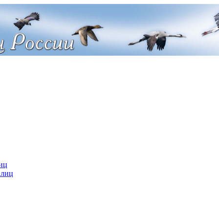
иц
 лиц