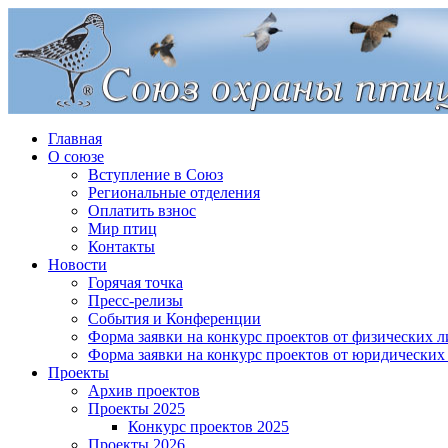
Главная
О союзе
Вступление в Союз
Региональные отделения
Оплатить взнос
Мир птиц
Контакты
Новости
Горячая точка
Пресс-релизы
События и Конференции
Форма заявки на конкурс проектов от физических л
Форма заявки на конкурс проектов от юридических
Проекты
Архив проектов
Проекты 2025
Конкурс проектов 2025
Проекты 2026