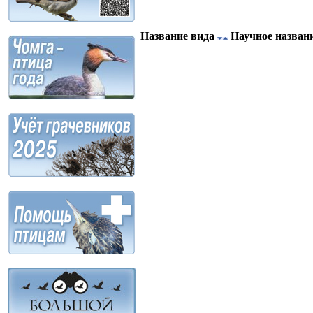
Название вида
Научное назван