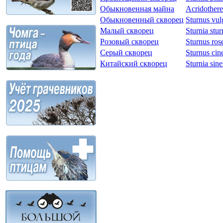
Обыкновенная майна
Acridotheres
Обыкновенный скворец
Sturnus vul
Малый скворец
Sturnia stur
Розовый скворец
Sturnus ros
Серый скворец
Sturnus ci
Китайский скворец
Sturnia sine