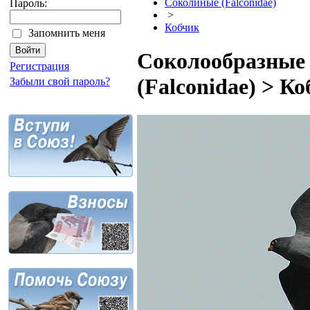
Соколиные (Falconidae)
Пароль:
>
Кобчик
Запомнить меня
Соколообразные 
Регистрация
(Falconidae) > К
Забыли свой пароль?