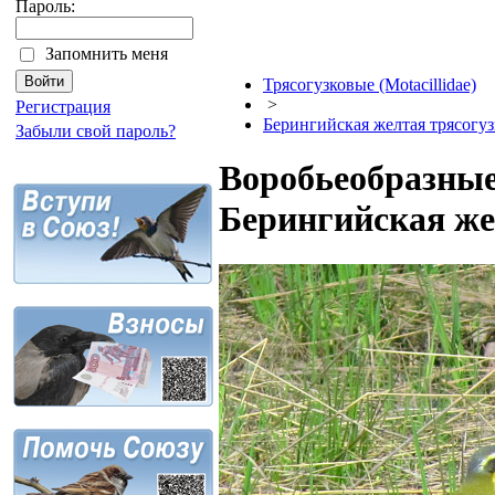
Пароль:
Запомнить меня
Трясогузковые (Motacillidae)
>
Регистрация
Берингийская желтая трясогуз
Забыли свой пароль?
Воробьеобразные 
Берингийская же