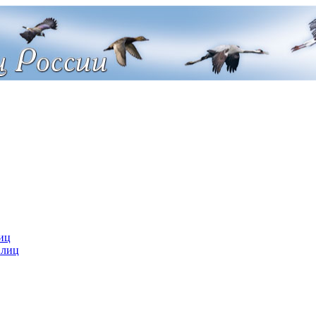
иц
 лиц