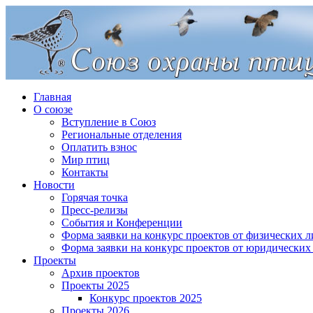
Главная
О союзе
Вступление в Союз
Региональные отделения
Оплатить взнос
Мир птиц
Контакты
Новости
Горячая точка
Пресс-релизы
События и Конференции
Форма заявки на конкурс проектов от физических л
Форма заявки на конкурс проектов от юридических
Проекты
Архив проектов
Проекты 2025
Конкурс проектов 2025
Проекты 2026