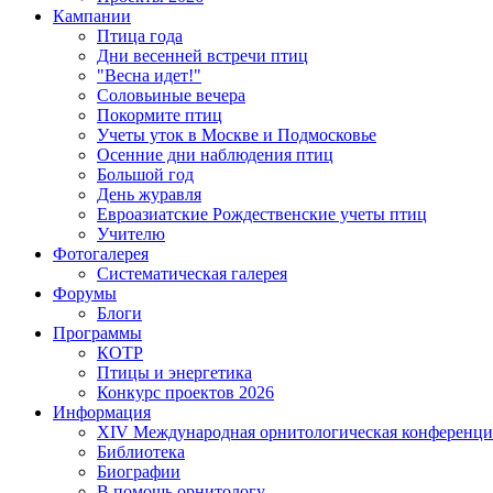
Кампании
Птица года
Дни весенней встречи птиц
"Весна идет!"
Соловьиные вечера
Покормите птиц
Учеты уток в Москве и Подмосковье
Осенние дни наблюдения птиц
Большой год
День журавля
Евроазиатские Рождественские учеты птиц
Учителю
Фотогалерея
Систематическая галерея
Форумы
Блоги
Программы
КОТР
Птицы и энергетика
Конкурс проектов 2026
Информация
XIV Международная орнитологическая конференци
Библиотека
Биографии
В помощь орнитологу