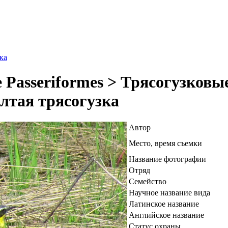
ка
Passeriformes > Трясогузковые 
лтая трясогузка
Автор
Место, время съемки
Название фотографии
Отряд
Семейство
Научное название вида
Латинское название
Английское название
Статус охраны