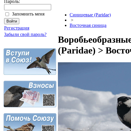
Пароль:
Запомнить меня
Синицевые (Paridae)
>
Восточная синица
Регистрация
Забыли свой пароль?
Воробьеобразные
(Paridae) > Вост