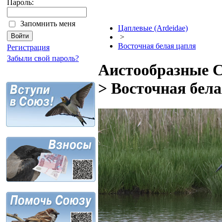
Пароль:
Запомнить меня
Цаплевые (Ardeidae)
>
Восточная белая цапля
Регистрация
Забыли свой пароль?
Аистообразные Ci
> Восточная бел