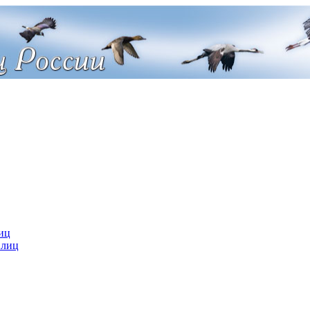
иц
 лиц