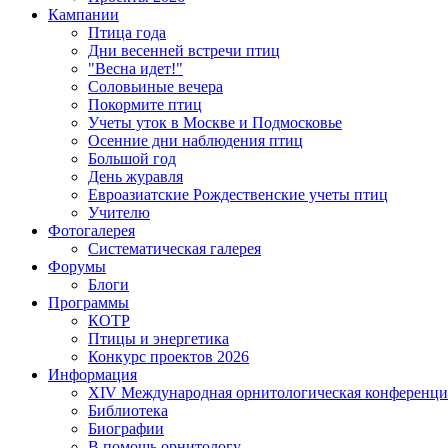
Кампании
Птица года
Дни весенней встречи птиц
"Весна идет!"
Соловьиные вечера
Покормите птиц
Учеты уток в Москве и Подмосковье
Осенние дни наблюдения птиц
Большой год
День журавля
Евроазиатские Рождественские учеты птиц
Учителю
Фотогалерея
Систематическая галерея
Форумы
Блоги
Программы
КОТР
Птицы и энергетика
Конкурс проектов 2026
Информация
XIV Международная орнитологическая конференци
Библиотека
Биографии
В помощь орнитологу