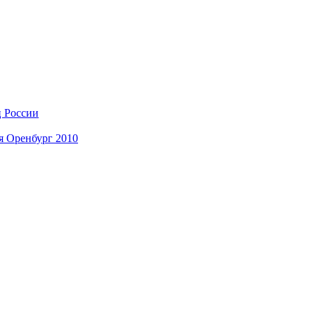
ц России
я Оренбург 2010