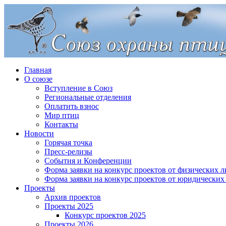
Главная
О союзе
Вступление в Союз
Региональные отделения
Оплатить взнос
Мир птиц
Контакты
Новости
Горячая точка
Пресс-релизы
События и Конференции
Форма заявки на конкурс проектов от физических л
Форма заявки на конкурс проектов от юридических
Проекты
Архив проектов
Проекты 2025
Конкурс проектов 2025
Проекты 2026