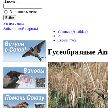
Пароль:
Запомнить меня
Регистрация
Забыли свой пароль?
Утиные (Anatidae)
>
Серый гусь
Гусеобразные Ans