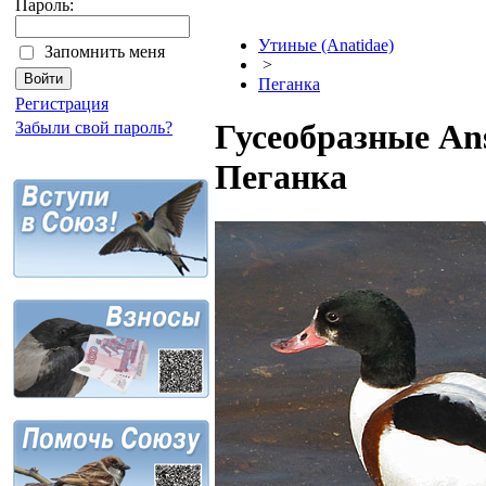
Пароль:
Утиные (Anatidae)
Запомнить меня
>
Пеганка
Регистрация
Гусеобразные Ans
Забыли свой пароль?
Пеганка