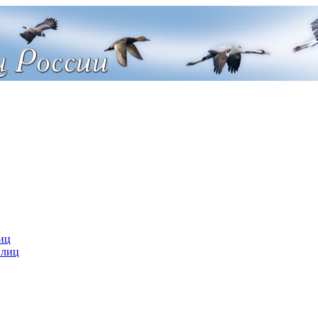
иц
 лиц