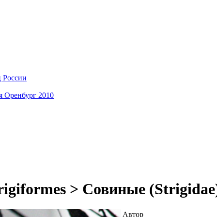
ц России
я Оренбург 2010
igiformes > Совиные (Strigida
Автор