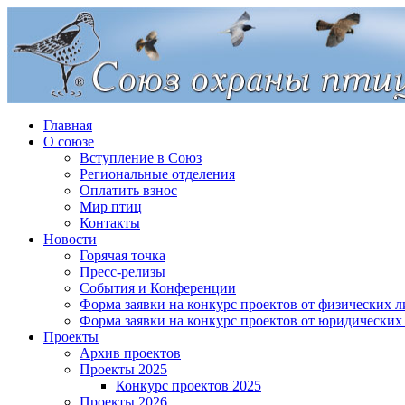
Главная
О союзе
Вступление в Союз
Региональные отделения
Оплатить взнос
Мир птиц
Контакты
Новости
Горячая точка
Пресс-релизы
События и Конференции
Форма заявки на конкурс проектов от физических л
Форма заявки на конкурс проектов от юридических
Проекты
Архив проектов
Проекты 2025
Конкурс проектов 2025
Проекты 2026