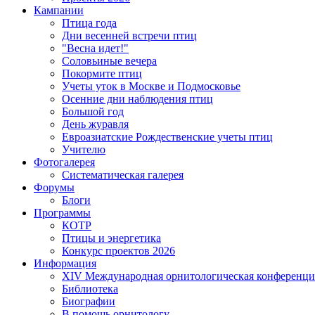
Кампании
Птица года
Дни весенней встречи птиц
"Весна идет!"
Соловьиные вечера
Покормите птиц
Учеты уток в Москве и Подмосковье
Осенние дни наблюдения птиц
Большой год
День журавля
Евроазиатские Рождественские учеты птиц
Учителю
Фотогалерея
Систематическая галерея
Форумы
Блоги
Программы
КОТР
Птицы и энергетика
Конкурс проектов 2026
Информация
XIV Международная орнитологическая конференци
Библиотека
Биографии
В помощь орнитологу