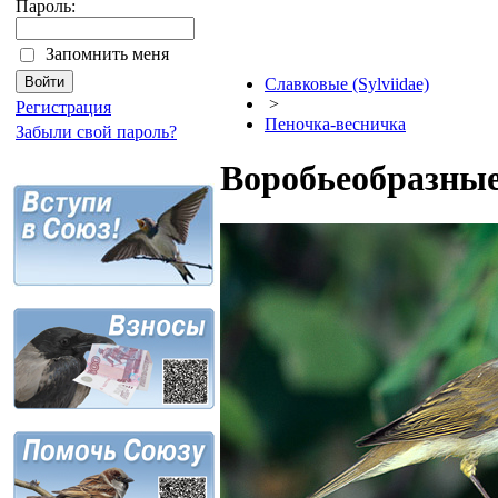
Пароль:
Запомнить меня
Славковые (Sylviidae)
>
Регистрация
Пеночка-весничка
Забыли свой пароль?
Воробьеобразные 