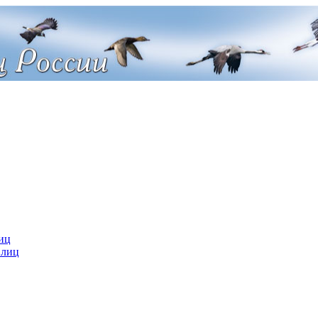
иц
 лиц