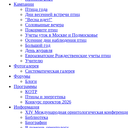
Кампании
Птица года
Дни весенней встречи птиц
"Весна идет!"
Соловьиные вечера
Покормите птиц
Учеты уток в Москве и Подмосковье
Осенние дни наблюдения птиц
Большой год
День журавля
Евроазиатские Рождественские учеты птиц
Учителю
Фотогалерея
Систематическая галерея
Форумы
Блоги
Программы
КОТР
Птицы и энергетика
Конкурс проектов 2026
Информация
XIV Международная орнитологическая конференци
Библиотека
Биографии
В помощь орнитологу