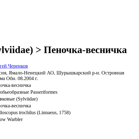
lviidae) > Пеночка-весничка
гей Черенков
сия, Ямало-Ненецкий АО, Шурышкарский р-н. Островная
ма Оби. 08.2004 г.
очка-весничка
обьеобразные Passeriformes
вковые (Sylviidae)
очка-весничка
loscopus trochilus (Linnaeus, 1758)
low Warbler