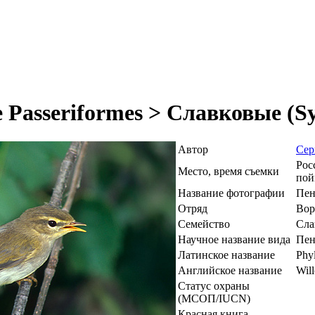
Passeriformes > Славковые (Sy
Автор
Сер
Рос
Место, время съемки
пой
Название фотографии
Пен
Отряд
Вор
Семейство
Сла
Научное название вида
Пен
Латинское название
Phyl
Английское название
Wil
Статус охраны
(МСОП/IUCN)
Красная книга