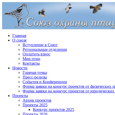
Главная
О союзе
Вступление в Союз
Региональные отделения
Оплатить взнос
Мир птиц
Контакты
Новости
Горячая точка
Пресс-релизы
События и Конференции
Форма заявки на конкурс проектов от физических л
Форма заявки на конкурс проектов от юридических
Проекты
Архив проектов
Проекты 2025
Конкурс проектов 2025
Проекты 2026