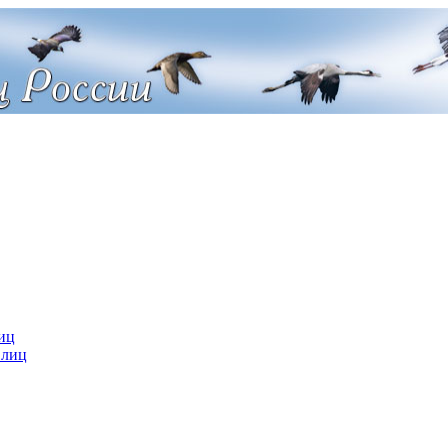
иц
 лиц