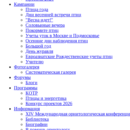
Кампании
Птица года
Дни весенней встречи птиц
"Весна идет!"
Соловьиные вечера
Покормите птиц
Учеты уток в Москве и Подмосковье
Осенние дни наблюдения птиц
Большой год
День журавля
Евроазиатские Рождественские учеты птиц
Учителю
Фотогалерея
Систематическая галерея
Форумы
Блоги
Программы
КОТР
Птицы и энергетика
Конкурс проектов 2026
Информация
XIV Международная орнитологическая конференци
Библиотека
Биографии
В помощь орнитологу