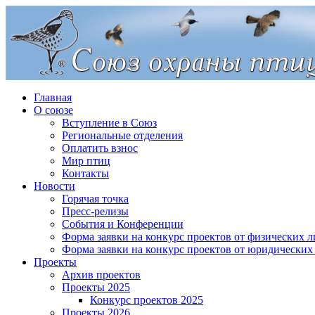
Главная
О союзе
Вступление в Союз
Региональные отделения
Оплатить взнос
Мир птиц
Контакты
Новости
Горячая точка
Пресс-релизы
События и Конференции
Форма заявки на конкурс проектов от физических л
Форма заявки на конкурс проектов от юридических
Проекты
Архив проектов
Проекты 2025
Конкурс проектов 2025
Проекты 2026