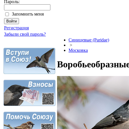
Пароль:
Запомнить меня
Регистрация
Забыли свой пароль?
Синицевые (Paridae)
>
Московка
Воробьеобразные 