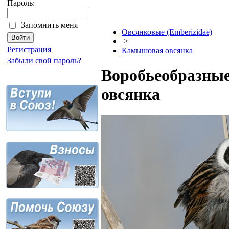
Пароль:
Запомнить меня
Овсянковые (Emberizidae)
>
Регистрация
Камышовая овсянка
Забыли свой пароль?
Воробьеобразные
овсянка