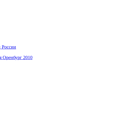
ц России
я Оренбург 2010