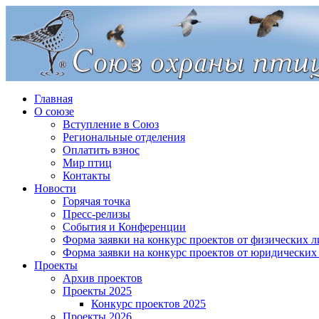
Главная
О союзе
Вступление в Союз
Региональные отделения
Оплатить взнос
Мир птиц
Контакты
Новости
Горячая точка
Пресс-релизы
События и Конференции
Форма заявки на конкурс проектов от физических л
Форма заявки на конкурс проектов от юридических
Проекты
Архив проектов
Проекты 2025
Конкурс проектов 2025
Проекты 2026