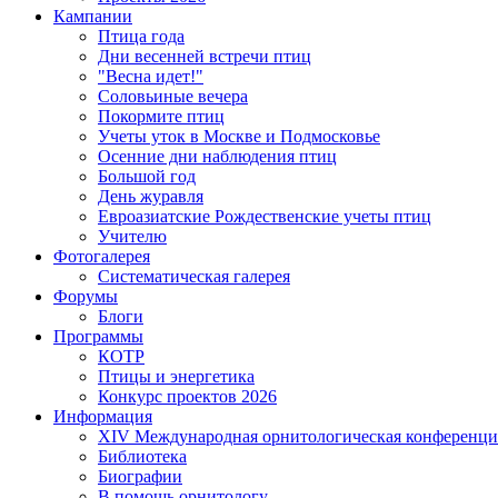
Кампании
Птица года
Дни весенней встречи птиц
"Весна идет!"
Соловьиные вечера
Покормите птиц
Учеты уток в Москве и Подмосковье
Осенние дни наблюдения птиц
Большой год
День журавля
Евроазиатские Рождественские учеты птиц
Учителю
Фотогалерея
Систематическая галерея
Форумы
Блоги
Программы
КОТР
Птицы и энергетика
Конкурс проектов 2026
Информация
XIV Международная орнитологическая конференци
Библиотека
Биографии
В помощь орнитологу