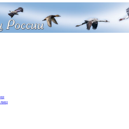
иц
 лиц