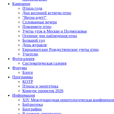
Кампании
Птица года
Дни весенней встречи птиц
"Весна идет!"
Соловьиные вечера
Покормите птиц
Учеты уток в Москве и Подмосковье
Осенние дни наблюдения птиц
Большой год
День журавля
Евроазиатские Рождественские учеты птиц
Учителю
Фотогалерея
Систематическая галерея
Форумы
Блоги
Программы
КОТР
Птицы и энергетика
Конкурс проектов 2026
Информация
XIV Международная орнитологическая конференци
Библиотека
Биографии
В помощь орнитологу