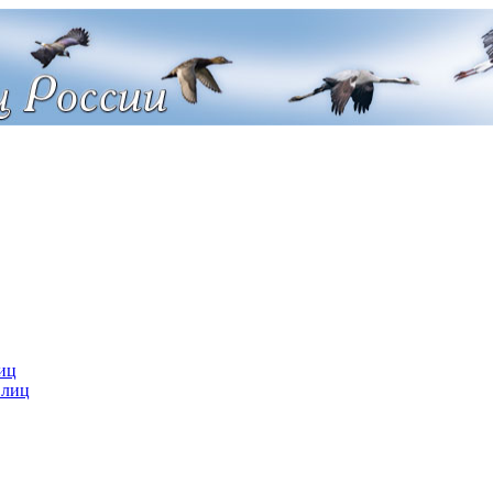
иц
 лиц