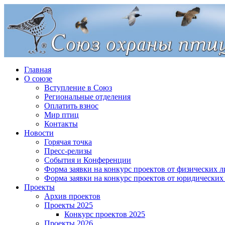
Главная
О союзе
Вступление в Союз
Региональные отделения
Оплатить взнос
Мир птиц
Контакты
Новости
Горячая точка
Пресс-релизы
События и Конференции
Форма заявки на конкурс проектов от физических л
Форма заявки на конкурс проектов от юридических
Проекты
Архив проектов
Проекты 2025
Конкурс проектов 2025
Проекты 2026