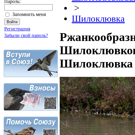
Пароль:
>
Запомнить меня
Шилоклювка
Регистрация
Ржанкообразн
Забыли свой пароль?
Шилоклювковы
Шилоклювка