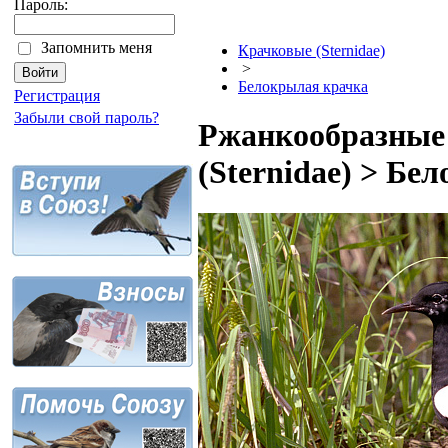
Пароль:
Запомнить меня
Крачковые (Sternidae)
>
Белокрылая крачка
Регистрация
Забыли свой пароль?
Ржанкообразные 
(Sternidae) > Бе