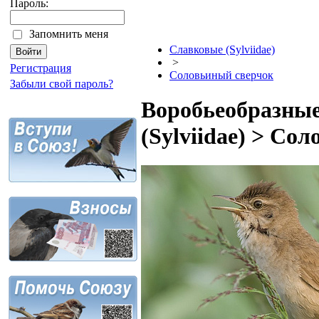
Пароль:
Запомнить меня
Славковые (Sylviidae)
>
Регистрация
Соловьиный сверчок
Забыли свой пароль?
Воробьеобразные
(Sylviidae) > Со