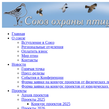
Главная
О союзе
Вступление в Союз
Региональные отделения
Оплатить взнос
Мир птиц
Контакты
Новости
Горячая точка
Пресс-релизы
События и Конференции
Форма заявки на конкурс проектов от физических л
Форма заявки на конкурс проектов от юридических
Проекты
Архив проектов
Проекты 2025
Конкурс проектов 2025
Проекты 2026