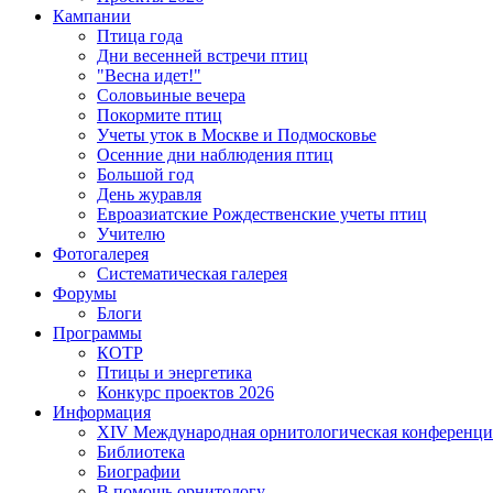
Кампании
Птица года
Дни весенней встречи птиц
"Весна идет!"
Соловьиные вечера
Покормите птиц
Учеты уток в Москве и Подмосковье
Осенние дни наблюдения птиц
Большой год
День журавля
Евроазиатские Рождественские учеты птиц
Учителю
Фотогалерея
Систематическая галерея
Форумы
Блоги
Программы
КОТР
Птицы и энергетика
Конкурс проектов 2026
Информация
XIV Международная орнитологическая конференци
Библиотека
Биографии
В помощь орнитологу