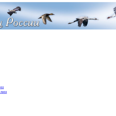
иц
 лиц