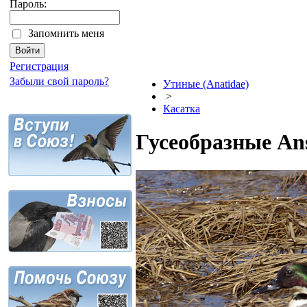
Пароль:
Запомнить меня
Регистрация
Забыли свой пароль?
Утиные (Anatidae)
>
Касатка
Гусеобразные Ans