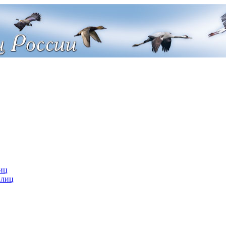
иц
 лиц