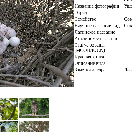
Название фотографии
Уша
Отряд
Семейство
Сов
Научное название вида
Сов
Латинское название
Английское название
Статус охраны
(МСОП/IUCN)
Красная книга
Описание вида
Заметки автора
Лес