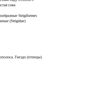
стая сова
ообразные Strigiformes
иные (Strigidae)
ополоса. Гнездо (птенцы)