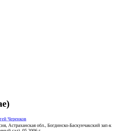
ae)
гей Черенков
сия, Астраханская обл., Богдинско-Баскунчакский зап-к
еный сад). 05.2006 г.