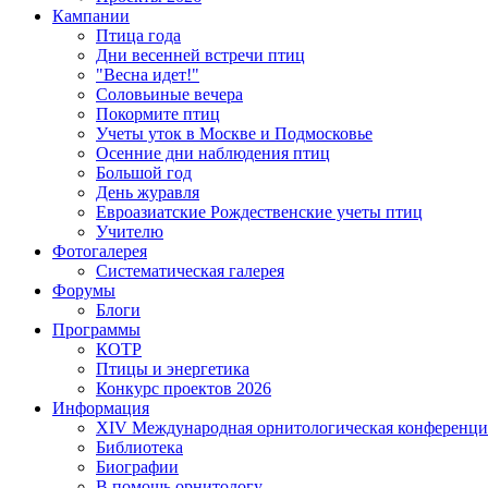
Кампании
Птица года
Дни весенней встречи птиц
"Весна идет!"
Соловьиные вечера
Покормите птиц
Учеты уток в Москве и Подмосковье
Осенние дни наблюдения птиц
Большой год
День журавля
Евроазиатские Рождественские учеты птиц
Учителю
Фотогалерея
Систематическая галерея
Форумы
Блоги
Программы
КОТР
Птицы и энергетика
Конкурс проектов 2026
Информация
XIV Международная орнитологическая конференци
Библиотека
Биографии
В помощь орнитологу