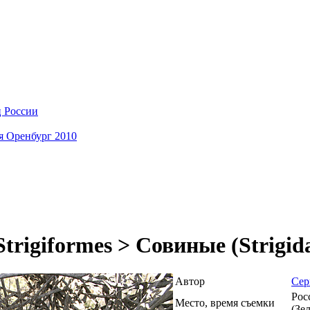
ц России
я Оренбург 2010
trigiformes > Совиные (Strigid
Автор
Сер
Рос
Место, время съемки
(Зел