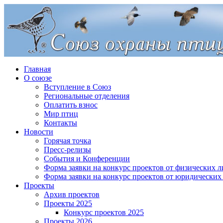
Главная
О союзе
Вступление в Союз
Региональные отделения
Оплатить взнос
Мир птиц
Контакты
Новости
Горячая точка
Пресс-релизы
События и Конференции
Форма заявки на конкурс проектов от физических л
Форма заявки на конкурс проектов от юридических
Проекты
Архив проектов
Проекты 2025
Конкурс проектов 2025
Проекты 2026