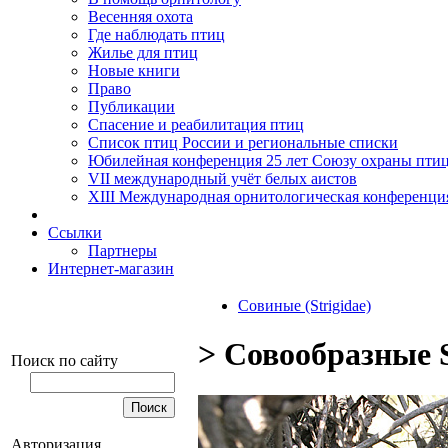
Весенняя охота
Где наблюдать птиц
Жилье для птиц
Новые книги
Право
Публикации
Спасение и реабилитация птиц
Список птиц России и региональные списки
Юбилейная конференция 25 лет Союзу охраны пти
VII международный учёт белых аистов
XIII Международная орнитологическая конференци
Ссылки
Партнеры
Интернет-магазин
Совиные (Strigidae)
> Совообразные S
Поиск по сайту
Авторизация