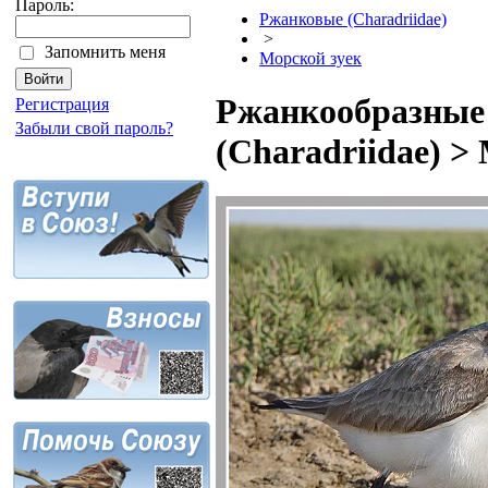
Пароль:
Ржанковые (Charadriidae)
>
Запомнить меня
Морской зуек
Ржанкообразные 
Регистрация
Забыли свой пароль?
(Charadriidae) >