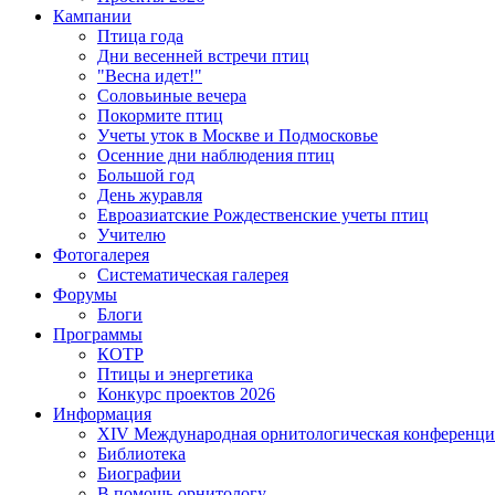
Кампании
Птица года
Дни весенней встречи птиц
"Весна идет!"
Соловьиные вечера
Покормите птиц
Учеты уток в Москве и Подмосковье
Осенние дни наблюдения птиц
Большой год
День журавля
Евроазиатские Рождественские учеты птиц
Учителю
Фотогалерея
Систематическая галерея
Форумы
Блоги
Программы
КОТР
Птицы и энергетика
Конкурс проектов 2026
Информация
XIV Международная орнитологическая конференци
Библиотека
Биографии
В помощь орнитологу