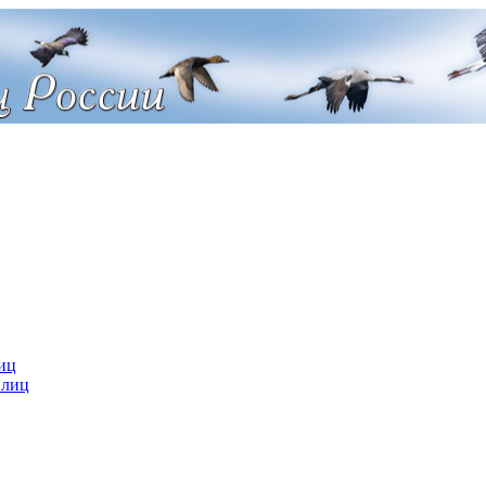
иц
 лиц