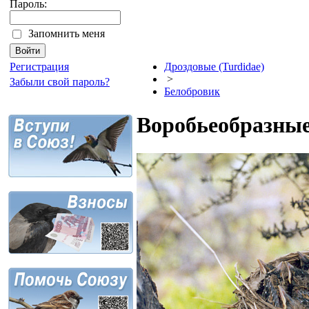
Пароль:
Запомнить меня
Регистрация
Дроздовые (Turdidae)
>
Забыли свой пароль?
Белобровик
Воробьеобразные 