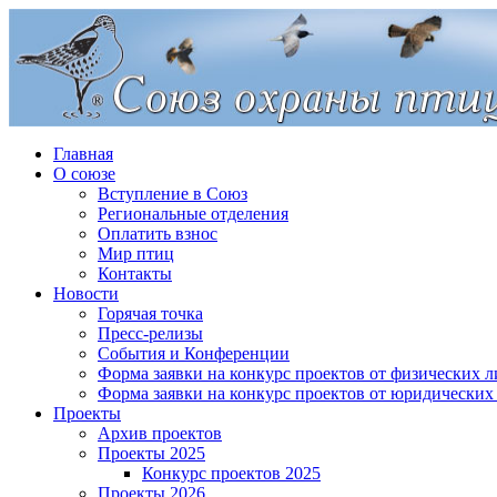
Главная
О союзе
Вступление в Союз
Региональные отделения
Оплатить взнос
Мир птиц
Контакты
Новости
Горячая точка
Пресс-релизы
События и Конференции
Форма заявки на конкурс проектов от физических л
Форма заявки на конкурс проектов от юридических
Проекты
Архив проектов
Проекты 2025
Конкурс проектов 2025
Проекты 2026