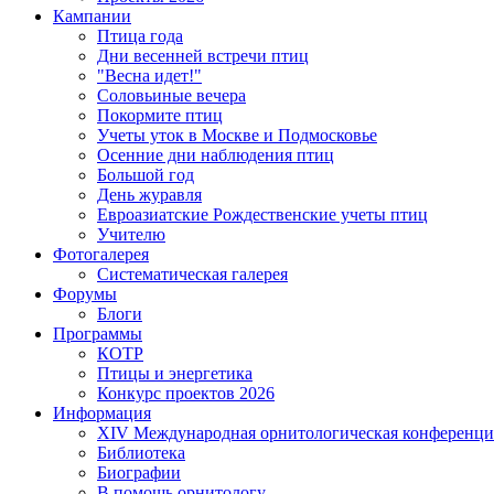
Кампании
Птица года
Дни весенней встречи птиц
"Весна идет!"
Соловьиные вечера
Покормите птиц
Учеты уток в Москве и Подмосковье
Осенние дни наблюдения птиц
Большой год
День журавля
Евроазиатские Рождественские учеты птиц
Учителю
Фотогалерея
Систематическая галерея
Форумы
Блоги
Программы
КОТР
Птицы и энергетика
Конкурс проектов 2026
Информация
XIV Международная орнитологическая конференци
Библиотека
Биографии
В помощь орнитологу