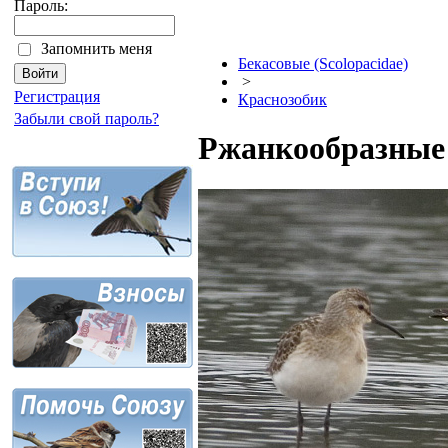
Пароль:
Запомнить меня
Бекасовые (Scolopacidae)
>
Регистрация
Краснозобик
Забыли свой пароль?
Ржанкообразные C