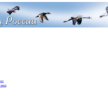
иц
 лиц