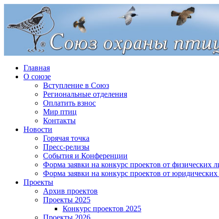
Главная
О союзе
Вступление в Союз
Региональные отделения
Оплатить взнос
Мир птиц
Контакты
Новости
Горячая точка
Пресс-релизы
События и Конференции
Форма заявки на конкурс проектов от физических л
Форма заявки на конкурс проектов от юридических
Проекты
Архив проектов
Проекты 2025
Конкурс проектов 2025
Проекты 2026