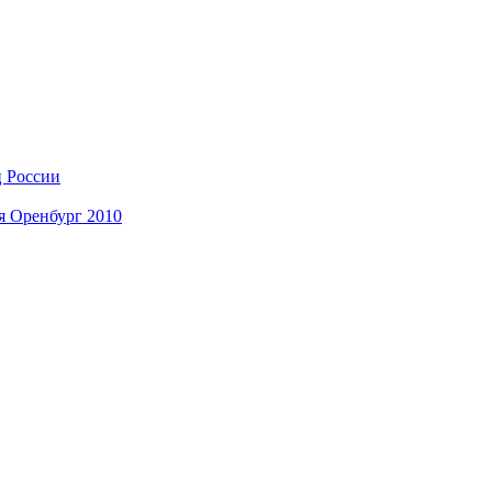
ц России
я Оренбург 2010