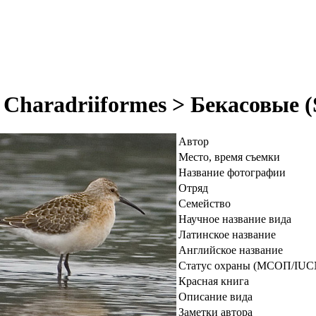
haradriiformes > Бекасовые (
Автор
Место, время съемки
Название фотографии
Отряд
Семейство
Научное название вида
Латинское название
Английское название
Статус охраны (МСОП/IUC
Красная книга
Описание вида
Заметки автора