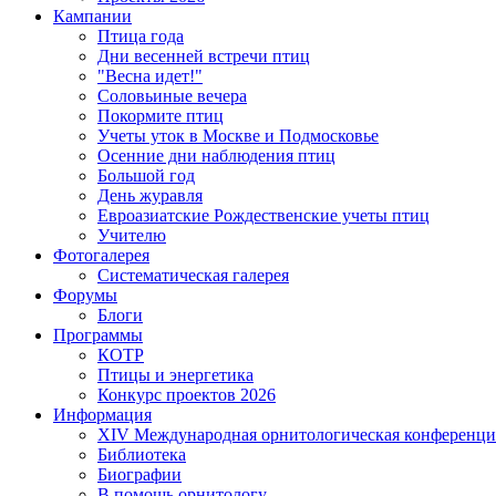
Кампании
Птица года
Дни весенней встречи птиц
"Весна идет!"
Соловьиные вечера
Покормите птиц
Учеты уток в Москве и Подмосковье
Осенние дни наблюдения птиц
Большой год
День журавля
Евроазиатские Рождественские учеты птиц
Учителю
Фотогалерея
Систематическая галерея
Форумы
Блоги
Программы
КОТР
Птицы и энергетика
Конкурс проектов 2026
Информация
XIV Международная орнитологическая конференци
Библиотека
Биографии
В помощь орнитологу