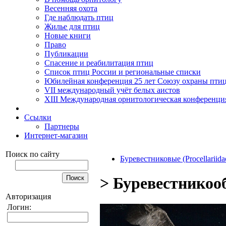
Весенняя охота
Где наблюдать птиц
Жилье для птиц
Новые книги
Право
Публикации
Спасение и реабилитация птиц
Список птиц России и региональные списки
Юбилейная конференция 25 лет Союзу охраны пти
VII международный учёт белых аистов
XIII Международная орнитологическая конференци
Ссылки
Партнеры
Интернет-магазин
Поиск по сайту
Буревестниковые (Procellariida
> Буревестникооб
Авторизация
Логин: