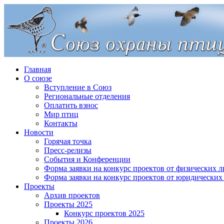
Главная
О союзе
Вступление в Союз
Региональные отделения
Оплатить взнос
Мир птиц
Контакты
Новости
Горячая точка
Пресс-релизы
События и Конференции
Форма заявки на конкурс проектов от физических л
Форма заявки на конкурс проектов от юридических
Проекты
Архив проектов
Проекты 2025
Конкурс проектов 2025
Проекты 2026