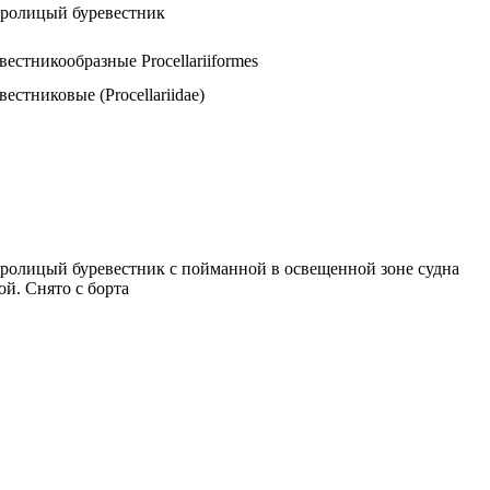
ролицый буревестник
вестникообразные Procellariiformes
вестниковые (Procellariidae)
ролицый буревестник с пойманной в освещенной зоне судна
ой. Снято с борта