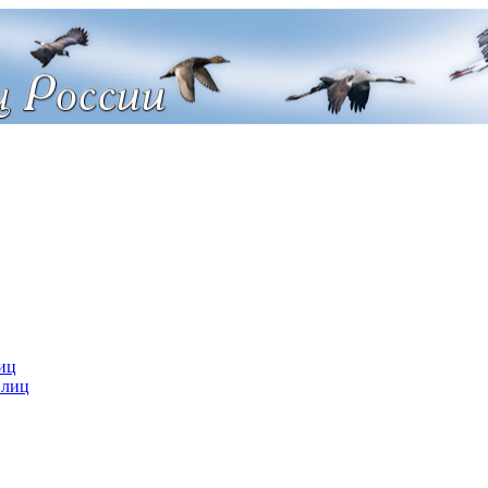
иц
 лиц