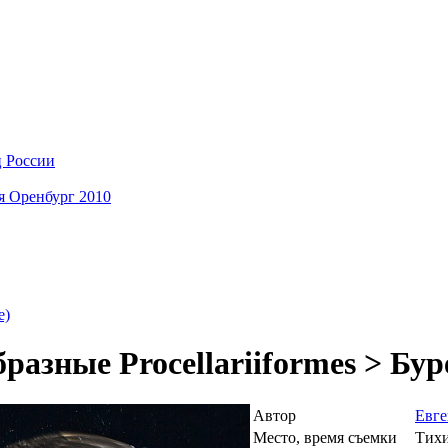
ц России
я Оренбург 2010
e)
разные Procellariiformes > Бур
Автор
Евге
Место, время съемки
Тихи