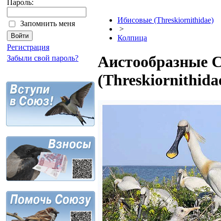
Пароль:
Ибисовые (Threskiornithidae)
Запомнить меня
>
Колпица
Регистрация
Аистообразные C
Забыли свой пароль?
(Threskiornithid