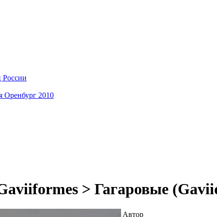
ц России
я Оренбург 2010
aviiformes > Гагаровые (Gavii
Автор