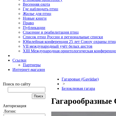
Весенняя охота
Где наблюдать птиц
Жилье для птиц
Новые книги
Право
Публикации
Спасение и реабилитация птиц
Список птиц России и региональные списки
Юбилейная конференция 25 лет Союзу охраны пти
VII международный учёт белых аистов
XIII Международная орнитологическая конференци
Ссылки
Партнеры
Интернет-магазин
Гагаровые (Gaviidae)
>
Поиск по сайту
Белоклювая гагара
Гагарообразные G
Авторизация
Логин: