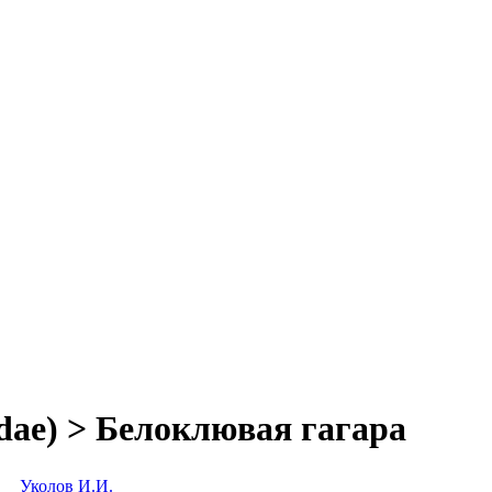
dae) > Белоклювая гагара
Уколов И.И.