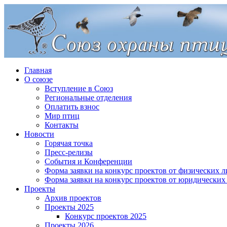
Главная
О союзе
Вступление в Союз
Региональные отделения
Оплатить взнос
Мир птиц
Контакты
Новости
Горячая точка
Пресс-релизы
События и Конференции
Форма заявки на конкурс проектов от физических л
Форма заявки на конкурс проектов от юридических
Проекты
Архив проектов
Проекты 2025
Конкурс проектов 2025
Проекты 2026