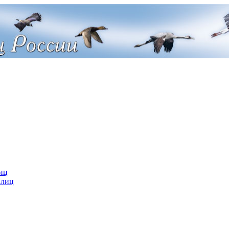
иц
 лиц