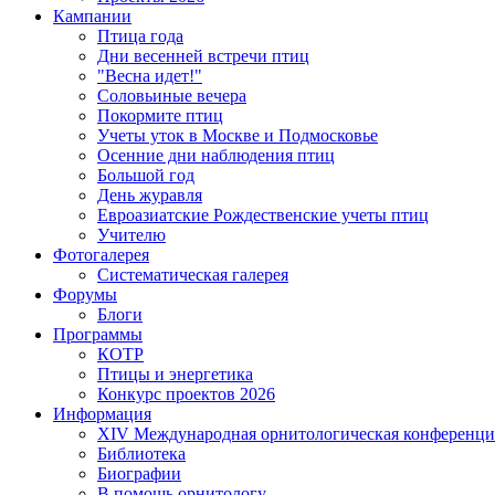
Кампании
Птица года
Дни весенней встречи птиц
"Весна идет!"
Соловьиные вечера
Покормите птиц
Учеты уток в Москве и Подмосковье
Осенние дни наблюдения птиц
Большой год
День журавля
Евроазиатские Рождественские учеты птиц
Учителю
Фотогалерея
Систематическая галерея
Форумы
Блоги
Программы
КОТР
Птицы и энергетика
Конкурс проектов 2026
Информация
XIV Международная орнитологическая конференци
Библиотека
Биографии
В помощь орнитологу