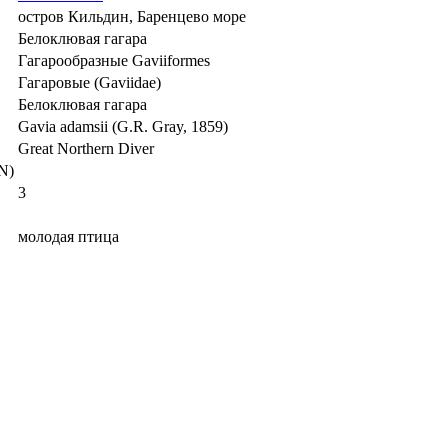
остров Кильдин, Баренцево море
Белоклювая гагара
Гагарообразные Gaviiformes
Гагаровые (Gaviidae)
Белоклювая гагара
Gavia adamsii (G.R. Gray, 1859)
Great Northern Diver
N)
3
молодая птица