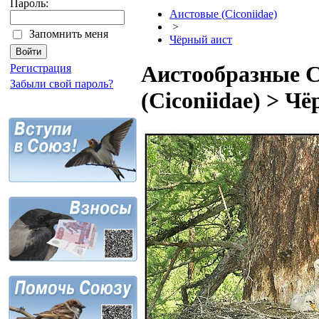
Пароль:
Аистовые (Ciconiidae)
>
Запомнить меня
Чёрный аист
Аистообразные C
Регистрация
Забыли свой пароль?
(Ciconiidae) > Ч