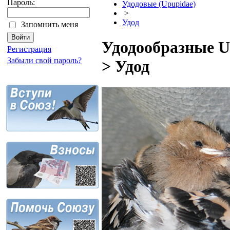
Пароль:
Удодовые (Upupidae)
>
Удод
Запомнить меня
Удодообразные U
Регистрация
Забыли свой пароль?
> Удод