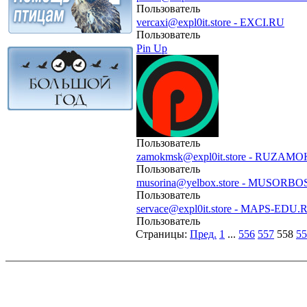
Пользователь
vercaxi@expl0it.store - EXCI.RU
Пользователь
Pin Up
Пользователь
zamokmsk@expl0it.store - RUZAM
Пользователь
musorina@yelbox.store - MUSORBO
Пользователь
servace@expl0it.store - MAPS-EDU.
Пользователь
Страницы:
Пред.
1
...
556
557
558
55