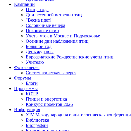
Кампании
Птица года
Дни весенней встречи птиц
"Весна идет!"
Соловьиные вечера
Покормите птиц
Учеты уток в Москве и Подмосковье
Осенние дни наблюдения птиц
Большой год
День журавля
Евроазиатские Рождественские учеты птиц
Учителю
Фотогалерея
Систематическая галерея
Форумы
Блоги
Программы
КОТР
Птицы и энергетика
Конкурс проектов 2026
Информация
XIV Международная орнитологическая конференци
Библиотека
Биографии
В помощь орнитологу