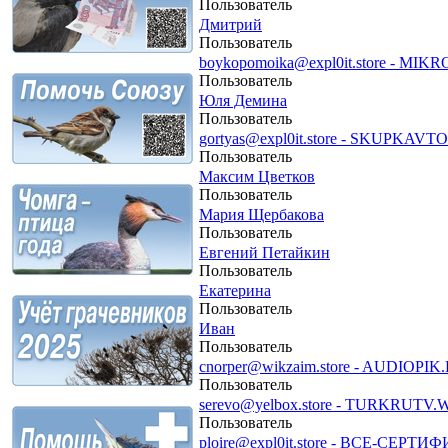
Пользователь
Дмитрий
Пользователь
boykopomoika@expl0it.store - MI
Пользователь
Юля Демина
Пользователь
gortyas@expl0it.store - SKUPKAVT
Пользователь
Максим Цветков
Пользователь
Мария Щербакова
Пользователь
Евгений Петайкин
Пользователь
Екатерина
Пользователь
Иван
Пользователь
cnorper@wikzaim.store - AUDIOPIK
Пользователь
serevo@yelbox.store - TURKRUTV.
Пользователь
ploire@expl0it.store - ВСЕ-СЕРТ