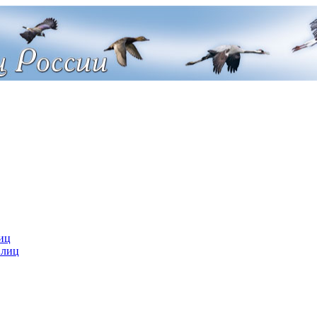
иц
 лиц