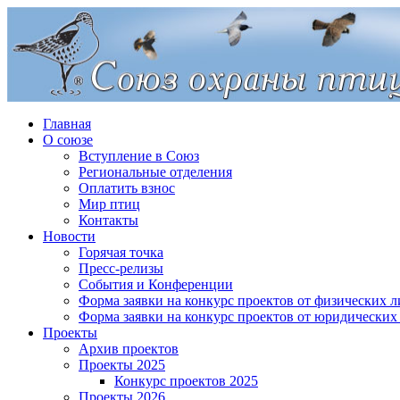
Главная
О союзе
Вступление в Союз
Региональные отделения
Оплатить взнос
Мир птиц
Контакты
Новости
Горячая точка
Пресс-релизы
События и Конференции
Форма заявки на конкурс проектов от физических л
Форма заявки на конкурс проектов от юридических
Проекты
Архив проектов
Проекты 2025
Конкурс проектов 2025
Проекты 2026