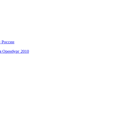
ц России
я Оренбург 2010