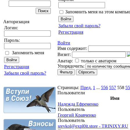
Запомнить меня на этом компью
Авторизация
Забыли свой пароль?
Логин:
Регистрация
Пароль:
Войти
Имя содержит:
Запомнить меня
Визит:
Аватар:
только с аватаром
Упорядочить:
Регистрация
Забыли свой пароль?
Страницы:
Пред.
1
...
556
557
558
55
Пользователи
Имя
Надежда Ефременко
Пользователь
Георгий Кравченко
Пользователь
srevkol@expl0it.store - TRINIXY.RU