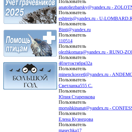
Пользователь
anatoliezbarsky@yandex.ru - ZOL
Пользователь
eshtreis@yandex.ru - U-LOMBARD.
Пользователь
Binti@yandex.ru
Пользователь
110514
Пользователь
olezhkomara@yandex.ru - RUNO-
Пользователь
40летоктября32а
Пользователь
minenckosvetl@yandex.ru - ANDE
Пользователь
Светланка555 С.
Пользователь
Юлия Старенкова
Пользователь
morsshkinanat@yandex.ru - CONFE
Пользователь
Елена Кузнецова
Пользователь
masechka17