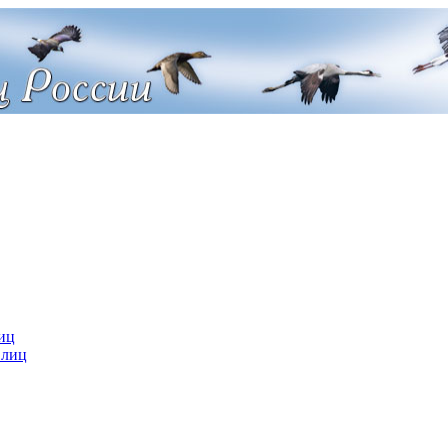
иц
 лиц