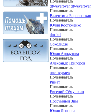
Пользователь
dfweverbver dfweverbver
Пользователь
Валентина Боровенская
Пользователь
Юлия Костюченко
Пользователь
dmakei
Пользователь
Соколидзе
Пользователь
Юлия Арнаутова
Пользователь
Александр Григоров
Пользователь
олег куваев
Пользователь
Ринат
Пользователь
Евгений Сёмушкин
Пользователь
Поссумный Зим
Пользователь
Юлия Леонова