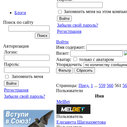
Запомнить меня на этом компью
Блоги
Поиск по сайту
Забыли свой пароль?
Регистрация
Войти
Авторизация
Имя содержит:
Логин:
Визит:
Аватар:
только с аватаром
Пароль:
Упорядочить:
Запомнить меня
Страницы:
Пред.
1
...
559
560
561
56
Регистрация
Пользователи
Имя
Забыли свой пароль?
MelBet
Пользователь
Елизавета Шагиахметова