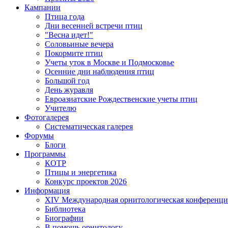
Кампании
Птица года
Дни весенней встречи птиц
"Весна идет!"
Соловьиные вечера
Покормите птиц
Учеты уток в Москве и Подмосковье
Осенние дни наблюдения птиц
Большой год
День журавля
Евроазиатские Рождественские учеты птиц
Учителю
Фотогалерея
Систематическая галерея
Форумы
Блоги
Программы
КОТР
Птицы и энергетика
Конкурс проектов 2026
Информация
XIV Международная орнитологическая конференци
Библиотека
Биографии
В помощь орнитологу