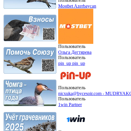
Пользователь
Mostbet Azerbaycan
Пользователь
Ольга Дегтярева
Пользователь
pin_up pin_up
Пользователь
nicxuka@bycesoir.com - MUDRYA
Пользователь
1win Рartner