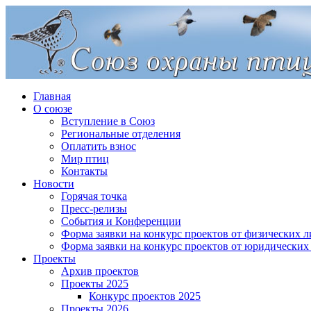
Главная
О союзе
Вступление в Союз
Региональные отделения
Оплатить взнос
Мир птиц
Контакты
Новости
Горячая точка
Пресс-релизы
События и Конференции
Форма заявки на конкурс проектов от физических л
Форма заявки на конкурс проектов от юридических
Проекты
Архив проектов
Проекты 2025
Конкурс проектов 2025
Проекты 2026