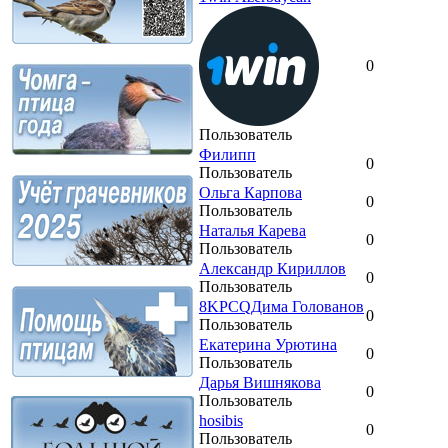
0
Пользователь
Филипп
0
Пользователь
Ольга Карпова
0
Пользователь
Наталья Карева
0
Пользователь
Александр Кириллов
0
Пользователь
8KPCQДима Голованов
0
Пользователь
Екатерина Урютина
0
Пользователь
Дарья Вишнякова
0
Пользователь
hosibis
0
Пользователь