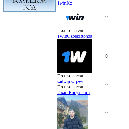
1winKz
0
Пользователь
1WinOzbekistonda
0
Пользователь
sadwqewqewq
0
Пользователь
Иван Косулькин
0