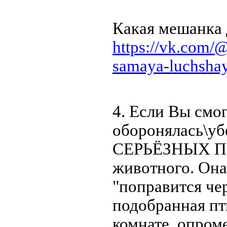
Какая мешанка 
https://vk.com/
samaya-luchsha
4. Если Вы смо
оборонялась\убе
СЕРЬЁЗНЫХ 
животного. Она 
"поправится чер
подобранная пти
комнате, опром