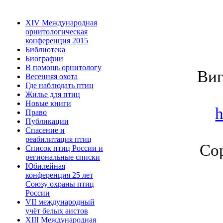
XIV Международная
орнитологическая
конференция 2015
Библиотека
Биографии
В помощь орнитологу
Виг
Весенняя охота
Где наблюдать птиц
Жилье для птиц
Новые книги
h
Право
Публикации
Спасение и
реабилитация птиц
Со
Список птиц России и
региональные списки
Юбилейная
конференция 25 лет
Союзу охраны птиц
России
VII международный
учёт белых аистов
XIII Международная