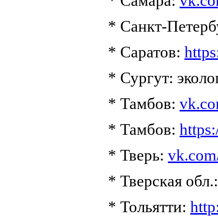
* Самара:
vk.co
* Санкт-Петерб
* Саратов:
http
* Сургут: экол
* Тамбов:
vk.c
* Тамбов:
https
* Тверь:
vk.com/
* Тверская обл.
* Тольятти:
htt