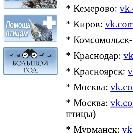
* Кемерово:
vk.
* Киров:
vk.com
* Комсомольск
* Краснодар:
vk
* Красноярск:
v
* Москва:
vk.co
* Москва:
vk.co
птицы)
* Мурманск:
vk