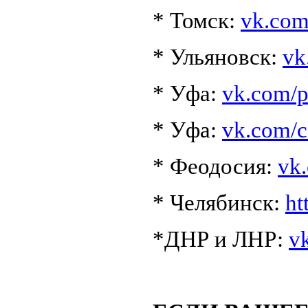
* Томск:
vk.com
* Ульяновск:
vk
* Уфа:
vk.com/p
* Уфа:
vk.com/
* Феодосия:
vk
* Челябинск:
ht
*ДНР и ЛНР:
v