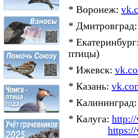
* Воронеж:
vk.
* Дмитровград
* Екатеринбург
птицы)
* Ижевск:
vk.c
* Казань:
vk.co
* Калининград
* Калуга:
http:
https: