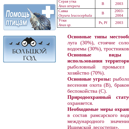
Серая утка
B
2003
Anas strepera
Савка
2003-
B
Oxyura leucocephala
2004
Утки
Ps, Pf
2003
Anas sp.
Основные типы местооб
луга (30%), стоячие сол
водоемы (30%), тростнико
Основные виды хо
использования территори
рыболовный промысел 
хозяйство (70%).
Основные угрозы:
рыболо
весенняя охота (В), брако
беспокойства (С).
Природоохранный стату
охраняется.
Необходимые меры охран
в состав рамсарского вод
международного значен
Ишимской лесостепи».