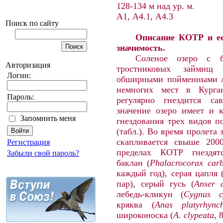
128-134 м над ур. м.
A
1,
A
4.1,
A
4.3
Поиск по сайту
Описание КОТР и ее
значимость.
Соленое озеро с 
Авторизация
тростниковых займищ
Логин:
обширными пойменными л
немногих мест в Курган
Пароль:
регулярно гнездится са
значение озеро имеет и к
Запомнить меня
гнездования трех видов п
(табл.). Во время пролета
скапливается свыше 200
Регистрация
пределах КОТР гнездят
Забыли свой пароль?
баклан (
Phalacrocorax
car
каждый год), серая цапля 
пар), серый гусь (
Anser
лебедь-кликун (
Cygnus c
кряква (
Anas
platyrhync
широконоска (
A. clypeata,
8