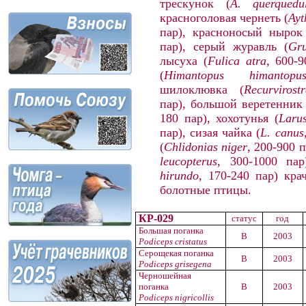
трескунок (
A
.
querquedu
красноголовая чернеть (
Ayt
пар), красноносый нырок
пар), серый журавль (
Gru
лысуха (
Fulica
atra
,
600-90
(
Himantopus
himantopu
шилоклювка (
Recurvirost
пар), большой веретенник 
180 пар), хохотунья (
Laru
пар), сизая чайка (
L. canus
(
Chlidonias
niger
, 200-900 
leucopterus
, 300-1000 пар
hirundo
, 170-240 пар
) кра
болотные птицы.
КР-029
статус
год
Большая поганка
B
2003
Podiceps cristatus
Серощекая поганка
B
2003
Podiceps grisegena
Черношейная
поганка
B
2003
Podiceps nigricollis