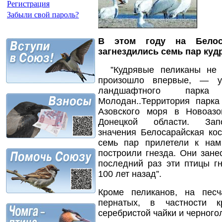
Регистрация
Забыли свой пароль?
В этом году на Белос
загнездились семь пар ку
”Кудрявые пеликаны не г
произошло впервые, — ув
ландшафтного парк
Молодан..Территория парк
Азовского моря в Новоаз
Донецкой области. Запо
значения Белосарайская ко
семь пар прилетели к на
построили гнезда. Они зане
последний раз эти птицы г
100 лет назад”.
Кроме пеликанов, на пес
пернатых, в частности 
серебристой чайки и черного