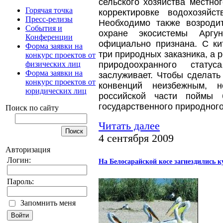
сельского хозяйства местног
Горячая точка
корректировке водохозяйс
Пресс-релизы
Необходимо также возроди
События и
охране экосистемы Аргу
Конференции
официально признана. С ки
Форма заявки на
три природных заказника, а 
конкурс проектов от
физических лиц
природоохранного статус
Форма заявки на
заслуживает. Чтобы сделат
конкурс проектов от
конвенций неизбежным, н
юридических лиц
российской части поймы 
государственного природног
Поиск по сайту
Читать далее
4 сентября 2009
Авторизация
Логин:
На Белосарайской косе загнездились 
Пароль:
Запомнить меня