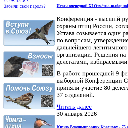
Итоги очередной XI Отчётно-выборно
Забыли свой пароль?
Конференция - высший р
охраны птиц России, сог
Устава созывается один ра
по вопросам, утверждени
дальнейшего легитимног
организации. Решения н
делегатами, избираемыми
В работе прошедшей 9 фе
выборной Конференции С
приняли участие 80 делега
37 отделений.
Читать далее
30 января 2026
Юрию Владимировичу Краснову - 75 л