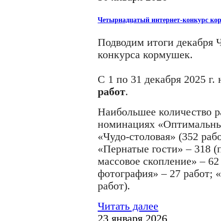
Четырнадцатый интернет-конкурс корм
Подводим итоги декабря 
конкурса кормушек.
С
1 по
31 декабря
202
5
г.
работ
.
Наиб
ольшее количество 
номинациях
«
Оптимальны
«
Чудо-столовая
»
(
352
раб
«
Пернатые гости
»
–
318
(
массовое скопление
»
–
6
фотография
»
–
27
работ;
работ).
Читать далее
23 января 2026