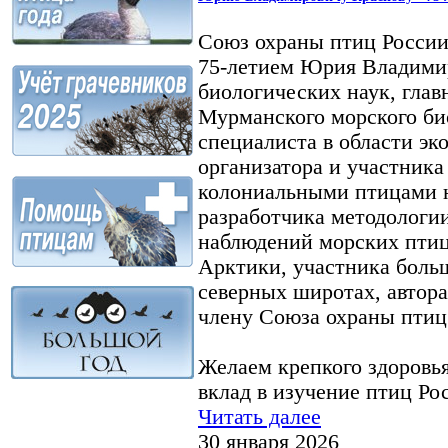
Союз охраны птиц России 
75-летием Юрия Владимир
биологических наук, глав
Мурманского морского би
специалиста в области эк
организатора и участника
колониальными птицами н
разработчика методологи
наблюдений морских птиц
Арктики, участника боль
северных широтах, автора
члену Союза охраны птиц
Желаем крепкого здоровья
вклад в изучение птиц Ро
Читать далее
30 января 2026