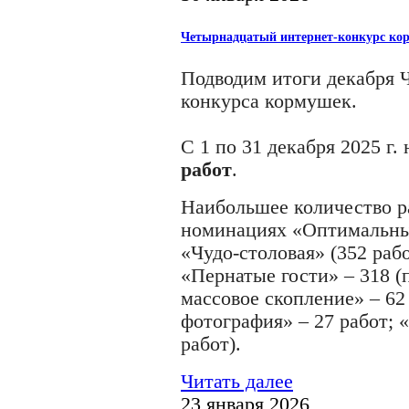
Четырнадцатый интернет-конкурс корм
Подводим итоги декабря 
конкурса кормушек.
С
1 по
31 декабря
202
5
г.
работ
.
Наиб
ольшее количество 
номинациях
«
Оптимальны
«
Чудо-столовая
»
(
352
раб
«
Пернатые гости
»
–
318
(
массовое скопление
»
–
6
фотография
»
–
27
работ;
работ).
Читать далее
23 января 2026