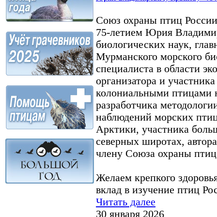
Союз охраны птиц России 
75-летием Юрия Владимир
биологических наук, глав
Мурманского морского би
специалиста в области эк
организатора и участника
колониальными птицами н
разработчика методологи
наблюдений морских птиц
Арктики, участника боль
северных широтах, автора
члену Союза охраны птиц
Желаем крепкого здоровья
вклад в изучение птиц Ро
Читать далее
30 января 2026