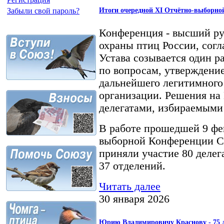
Итоги очередной XI Отчётно-выборно
Забыли свой пароль?
Конференция - высший р
охраны птиц России, сог
Устава созывается один ра
по вопросам, утверждени
дальнейшего легитимног
организации. Решения н
делегатами, избираемыми
В работе прошедшей 9 фе
выборной Конференции С
приняли участие 80 делега
37 отделений.
Читать далее
30 января 2026
Юрию Владимировичу Краснову - 75 л