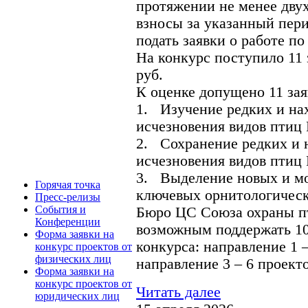
протяжении не менее дву
взносы за указанный пери
подать заявки о работе п
На конкурс поступило 11 
руб.
К оценке допущено 11 зая
1. Изучение редких и на
исчезновения видов птиц 
2. Сохранение редких и 
исчезновения видов птиц 
3. Выделение новых и м
Горячая точка
ключевых орнитологическ
Пресс-релизы
События и
Бюро ЦС Союза охраны пт
Конференции
возможным поддержать 10
Форма заявки на
конкурса: направление 1 –
конкурс проектов от
физических лиц
направление 3 – 6 проекто
Форма заявки на
конкурс проектов от
Читать далее
юридических лиц