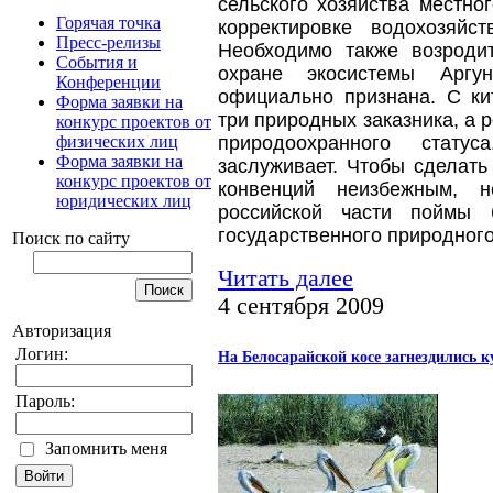
сельского хозяйства местног
Горячая точка
корректировке водохозяйс
Пресс-релизы
Необходимо также возроди
События и
охране экосистемы Аргу
Конференции
официально признана. С ки
Форма заявки на
три природных заказника, а 
конкурс проектов от
физических лиц
природоохранного статус
Форма заявки на
заслуживает. Чтобы сделат
конкурс проектов от
конвенций неизбежным, н
юридических лиц
российской части поймы 
государственного природног
Поиск по сайту
Читать далее
4 сентября 2009
Авторизация
Логин:
На Белосарайской косе загнездились 
Пароль:
Запомнить меня