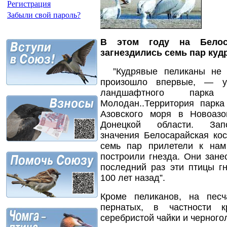
Регистрация
Забыли свой пароль?
В этом году на Белос
загнездились семь пар ку
”Кудрявые пеликаны не г
произошло впервые, — ув
ландшафтного парк
Молодан..Территория парк
Азовского моря в Новоаз
Донецкой области. Запо
значения Белосарайская ко
семь пар прилетели к на
построили гнезда. Они зане
последний раз эти птицы г
100 лет назад”.
Кроме пеликанов, на пес
пернатых, в частности 
серебристой чайки и черного