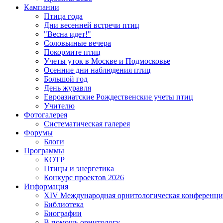
Кампании
Птица года
Дни весенней встречи птиц
"Весна идет!"
Соловьиные вечера
Покормите птиц
Учеты уток в Москве и Подмосковье
Осенние дни наблюдения птиц
Большой год
День журавля
Евроазиатские Рождественские учеты птиц
Учителю
Фотогалерея
Систематическая галерея
Форумы
Блоги
Программы
КОТР
Птицы и энергетика
Конкурс проектов 2026
Информация
XIV Международная орнитологическая конференци
Библиотека
Биографии
В помощь орнитологу