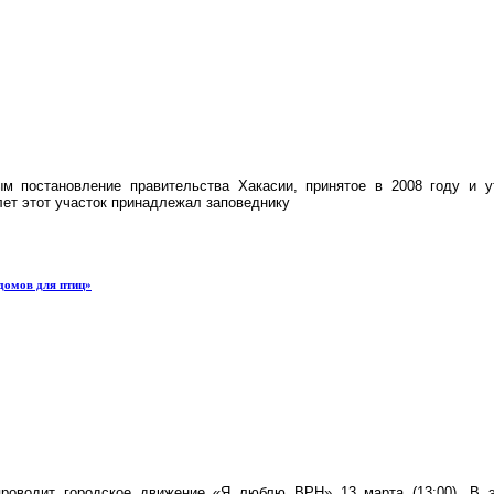
м постановление правительства Хакасии, принятое в 2008 году и у
лет этот участок принадлежал заповеднику
домов для птиц»
роводит городское движение «Я люблю ВРН» 13 марта (13:00). В э