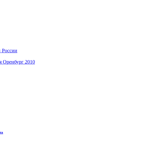
ц России
я Оренбург 2010
та