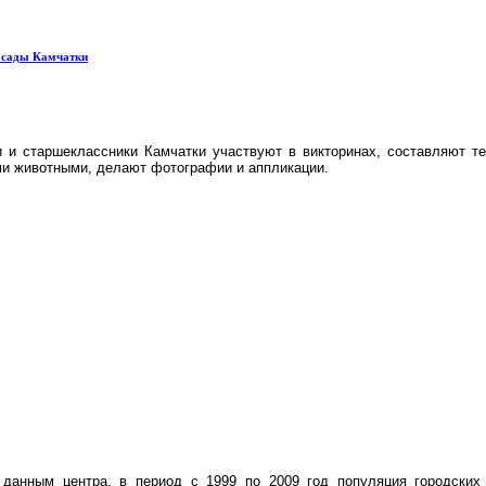
е сады Камчатки
 и старшеклассники Камчатки участвуют в викторинах, составляют те
ми животными, делают фотографии и аппликации.
 данным центра, в период с 1999 по 2009 год популяция городски