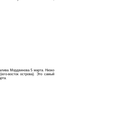
алива Мордвинова 5 марта. Низко
юго-восток острова). Это самый
арта.