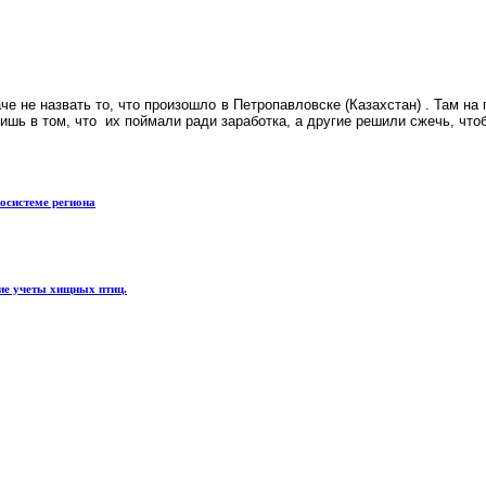
е не назвать то, что произошло в Петропавловске (Казахстан) . Там на
ишь в том, что их поймали ради заработка, а другие решили сжечь, что
осистеме региона
ие учеты хищных птиц.