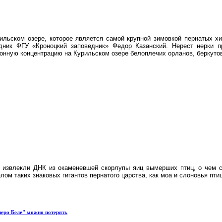
ьском озере, которое является самой крупной зимовкой пернатых хи
дник ФГУ «Кроноцкий заповедник» Федор Казанский.
Нерест нерки п
нную концентрацию на Курильском озере белоплечих орланов, беркутов
 извлекли ДНК из окаменевшей скорлупы яиц вымерших птиц, о чем с
ом таких знаковых гигантов пернатого царства, как моа и слоновья птиц
еро Беле" можно потерять