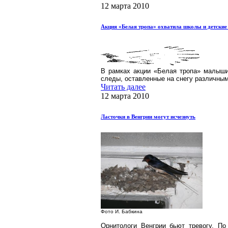
12 марта 2010
Акция «Белая тропа» охватила школы и детски
В рамках акции «Белая тропа» малыши
следы, оставленные на снегу различны
Читать далее
12 марта 2010
Ласточки в Венгрии могут исчезнуть
Фото И. Бабкина
Орнитологи Венгрии бьют тревогу. По