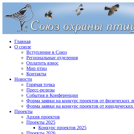
Главная
О союзе
Вступление в Союз
Региональные отделения
Оплатить взнос
Мир птиц
Контакты
Новости
Горячая точка
Пресс-релизы
События и Конференции
Форма заявки на конкурс проектов от физических л
Форма заявки на конкурс проектов от юридических
Проекты
Архив проектов
Проекты 2025
Конкурс проектов 2025
Проекты 2026