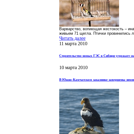
Варварство, вопиющая жестокость – инач
живьем 71 щегла. Птички провинились л
Читать далее
11 марта 2010
Строительство новых ГЭС в Сибири угрожает эк
10 марта 2010
В Южно-Камчатском заказнике завершены зимн