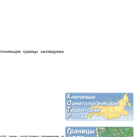
точняющее границы заповедника
тот день участники движения и