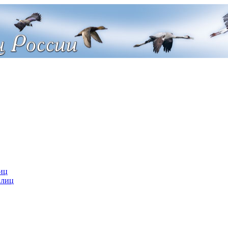
иц
 лиц