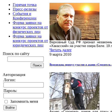
Горячая точка
Пресс-релизы
События и
Конференции
Форма заявки на
конкурс проектов от
физических лиц
Форма заявки на
конкурс проектов от
Верховный Суд РФ признал незаконны
юридических лиц
«Хакасский» на участке озера Беле. 19 
Читать далее
Поиск по сайту
9 марта 2010
Воронежцы примут участие в акции «Строитель 
Авторизация
Логин:
Пароль:
Запомнить меня
Акцию «Строитель домов для птиц» п