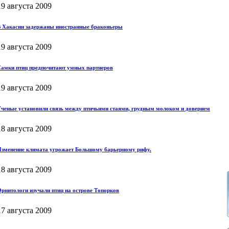
19 августа 2009
 Хакасии задержаны иностранные браконьеры
19 августа 2009
амки птиц предпочитают умных партнеров
19 августа 2009
ченые установили связь между птичьими стаями, грудным молоком и доверием
18 августа 2009
зменение климата угрожает Большому барьерному рифу.
18 августа 2009
рнитологи изучали птиц на острове Топорков
17 августа 2009