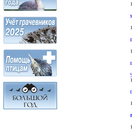
М
П
П
Г
В