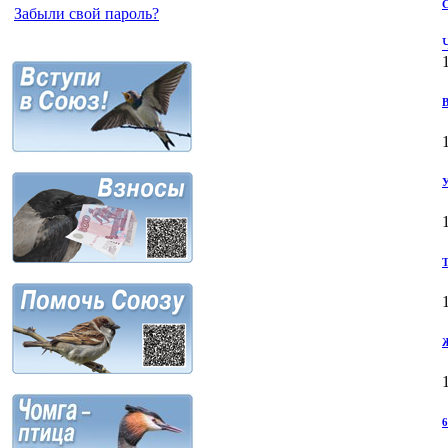
С
Забыли свой пароль?
В
У
Т
Ж
6