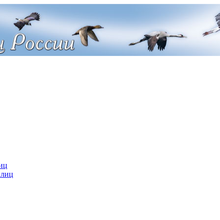
иц
 лиц