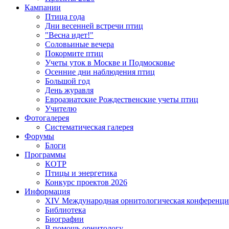
Кампании
Птица года
Дни весенней встречи птиц
"Весна идет!"
Соловьиные вечера
Покормите птиц
Учеты уток в Москве и Подмосковье
Осенние дни наблюдения птиц
Большой год
День журавля
Евроазиатские Рождественские учеты птиц
Учителю
Фотогалерея
Систематическая галерея
Форумы
Блоги
Программы
КОТР
Птицы и энергетика
Конкурс проектов 2026
Информация
XIV Международная орнитологическая конференци
Библиотека
Биографии
В помощь орнитологу