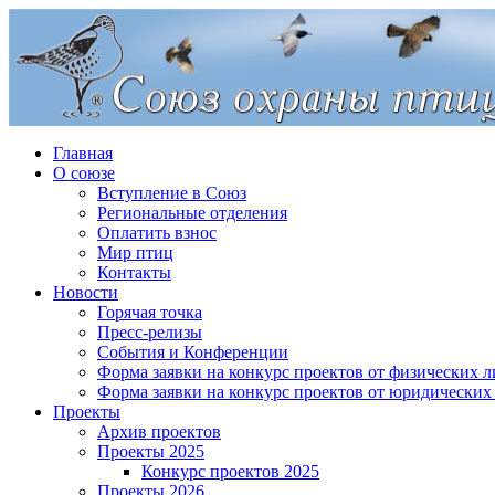
Главная
О союзе
Вступление в Союз
Региональные отделения
Оплатить взнос
Мир птиц
Контакты
Новости
Горячая точка
Пресс-релизы
События и Конференции
Форма заявки на конкурс проектов от физических л
Форма заявки на конкурс проектов от юридических
Проекты
Архив проектов
Проекты 2025
Конкурс проектов 2025
Проекты 2026