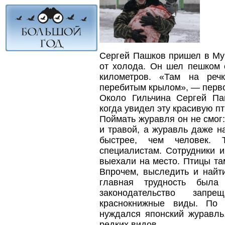
Сергей Пашков пришел в Мур
от холода. Он шел пешком 
километров. «Там на реч
перебитым крылом», — первое
Около Гильчина Сергей Па
когда увидел эту красивую пт
Поймать журавля он не смог:
и травой, а журавль даже н
быстрее, чем человек.
специалистам. Сотрудники 
выехали на место. Птицы та
Впрочем, выследить и найт
главная трудность была
законодательство зап
краснокнижные виды. По
нуждался японский журавль
редких видов.