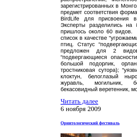
зарегистрированных в Монго
предмет соответствия форм
BirdLife для присвоения 
Эксперты разделились на 
пришлось около 60 видов.
список в качестве "угрожае
птиц. Статус "подвергающи
предложен для 2 видов 
"подвергающиеся опасности
большой подорлик, орлан-
тростниковая сутора); "уяз
клоктун, белоглазый ныр
журавль, могильник, б
бекасовидный веретенник, мо
Читать далее
6 ноября 2009
Орнитологический фестиваль